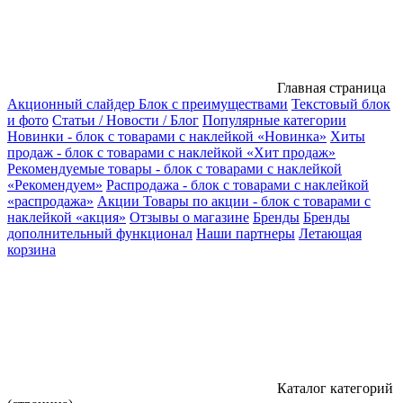
Главная страница
Акционный слайдер
Блок с преимуществами
Текстовый блок
и фото
Статьи / Новости / Блог
Популярные категории
Новинки - блок с товарами с наклейкой «Новинка»
Хиты
продаж - блок с товарами с наклейкой «Хит продаж»
Рекомендуемые товары - блок с товарами с наклейкой
«Рекомендуем»
Распродажа - блок с товарами с наклейкой
«распродажа»
Акции
Товары по акции - блок с товарами с
наклейкой «акция»
Отзывы о магазине
Бренды
Бренды
дополнительный функционал
Наши партнеры
Летающая
корзина
Каталог категорий