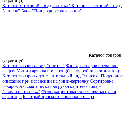
(страница)
Каталог категорий – вид "плитка"
Каталог категорий – вид:
"список"
Блок "Популярные категории"
Каталог товаров
(страница)
Каталог товаров - вид "плитка"
Фильтр товаров слева или
сверху
Мини-карточки товаров (без подробного описания)
Каталог товаров - дополнительный вид "список"
Подробное
описание при наведении на мини-карточку
Сортировка
товаров
Автоматическая загрузка карточек товара
"Показывать по ..."
Фильтрация товаров без перезагрузки
страницы
Быстрый просмотр карточки товара