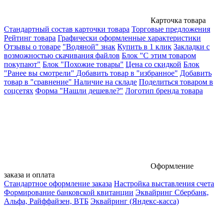
Карточка товара
Стандартный состав карточки товара
Торговые предложения
Рейтинг товара
Графически оформленные характеристики
Отзывы о товаре
"Водяной" знак
Купить в 1 клик
Закладки с
возможностью скачивания файлов
Блок "С этим товаром
покупают"
Блок "Похожие товары"
Цена со скидкой
Блок
"Ранее вы смотрели"
Добавить товар в "избранное"
Добавить
товар в "сравнение"
Наличие на складе
Поделиться товаром в
соцсетях
Форма "Нашли дешевле?"
Логотип бренда товара
Оформление
заказа и оплата
Стандартное оформление заказа
Настройка выставления счета
Формирование банковской квитанции
Эквайринг Сбербанк,
Альфа, Райффайзен, ВТБ
Эквайринг (Яндекс-касса)