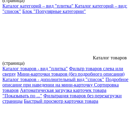
(страница)
Каталог категорий – вид "плитка"
Каталог категорий – вид:
"список"
Блок "Популярные категории"
Каталог товаров
(страница)
Каталог товаров - вид "плитка"
Фильтр товаров слева или
сверху
Мини-карточки товаров (без подробного описания)
Каталог товаров - дополнительный вид "список"
Подробное
описание при наведении на мини-карточку
Сортировка
товаров
Автоматическая загрузка карточек товара
"Показывать по ..."
Фильтрация товаров без перезагрузки
страницы
Быстрый просмотр карточки товара