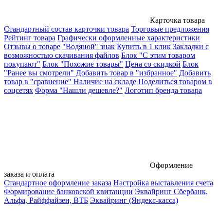
Карточка товара
Стандартный состав карточки товара
Торговые предложения
Рейтинг товара
Графически оформленные характеристики
Отзывы о товаре
"Водяной" знак
Купить в 1 клик
Закладки с
возможностью скачивания файлов
Блок "С этим товаром
покупают"
Блок "Похожие товары"
Цена со скидкой
Блок
"Ранее вы смотрели"
Добавить товар в "избранное"
Добавить
товар в "сравнение"
Наличие на складе
Поделиться товаром в
соцсетях
Форма "Нашли дешевле?"
Логотип бренда товара
Оформление
заказа и оплата
Стандартное оформление заказа
Настройка выставления счета
Формирование банковской квитанции
Эквайринг Сбербанк,
Альфа, Райффайзен, ВТБ
Эквайринг (Яндекс-касса)