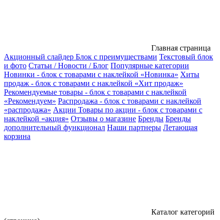
Главная страница
Акционный слайдер
Блок с преимуществами
Текстовый блок
и фото
Статьи / Новости / Блог
Популярные категории
Новинки - блок с товарами с наклейкой «Новинка»
Хиты
продаж - блок с товарами с наклейкой «Хит продаж»
Рекомендуемые товары - блок с товарами с наклейкой
«Рекомендуем»
Распродажа - блок с товарами с наклейкой
«распродажа»
Акции
Товары по акции - блок с товарами с
наклейкой «акция»
Отзывы о магазине
Бренды
Бренды
дополнительный функционал
Наши партнеры
Летающая
корзина
Каталог категорий